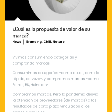
¿Cuál es la propuesta de valor de su
marca?
,
,
News
Branding
Chill
Nature
Vivimos consumiendo categorías y
comprando marcas.
Consumimos categorías -como autos, comida
rápida, cerveza-; y compramos marcas -como
Ferrari, BK, Heineken-.
Compramos marcas. Pero la pandemia desvió
la atención de proveedores (de marcas) a los
resultados de corto plazo vinculados a los