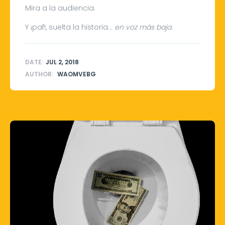
Mira a la audiencia.
Y ¡paf!, suelta la historia…
en voz más baja
.
DATE:
JUL 2, 2018
AUTHOR:
WAOMVEBG